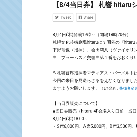
【8/4当日券】 札響 hit
Tweet
Share
8月4日(木)開演19時～（開場18時20分）
札幌文化芸術劇場hitaruにて開催の『hita
下野竜也（指揮）、会田莉凡（ヴァイオリン
曲、ブラームス／交響曲第１番をおおくり
※札響首席指揮者マティアス・バーメルト
今回の来日を見送らざるをえなくなりまし
ますようお願いします。
（8/1発表：
指揮者変
【当日券販売について】
■当日券販売（hitaru 4F会場入り口前・
8月4日(木)18:00～
・S席6,000円、A席5,000円、B席3,500円、