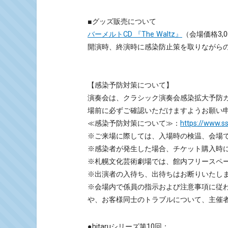
■グッズ販売について
バーメルトCD 『The Waltz』
（会場価格3,
開演時、終演時に感染防止策を取りながら
【感染予防対策について】
演奏会は、クラシック演奏会感染拡大予防
場前に必ずご確認いただけますようお願い
≪感染予防対策について≫：
https://www.ss
※ご来場に際しては、入場時の検温、会場
※感染者が発生した場合、チケット購入時
※札幌文化芸術劇場では、館内フリースペ
※出演者の入待ち、出待ちはお断りいたし
※会場内で係員の指示および注意事項に従
や、お客様同士のトラブルについて、主催
●hitaruシリーズ第10回：