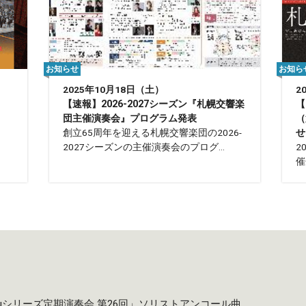
お知らせ
お知ら
2025年10月18日（土）
2
【速報】2026-2027シーズン『札幌交響楽
【
団主催演奏会』プログラム発表
（
創立65周年を迎える札幌交響楽団の2026-
せ
2027シーズンの主催演奏会のプログ...
2
催
taruシリーズ定期演奏会 第26回」ソリストアンコール曲