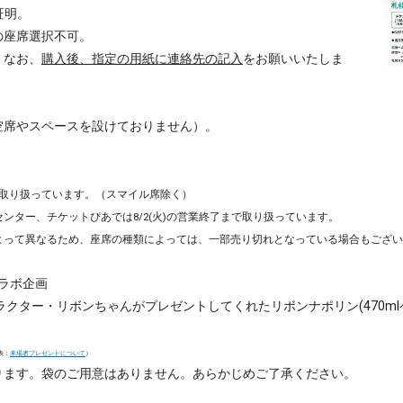
証明。
の座席選択不可。
。なお、
購入後、指定の用紙に連絡先の記入
をお願いいたしま
空席やスペースを設けておりません）。
で取り扱っています。（スマイル席除く）
ンター、チケットぴあでは8/2(火)の営業終了まで取り扱っています。
よって異なるため、座席の種類によっては、一部売り切れとなっている場合もござ
コラボ企画
ラクター・リボンちゃんがプレゼントしてくれたリボンナポリン(470ml
発表：
来場者プレゼントについて
）
ります。袋のご用意はありません。あらかじめご了承ください。