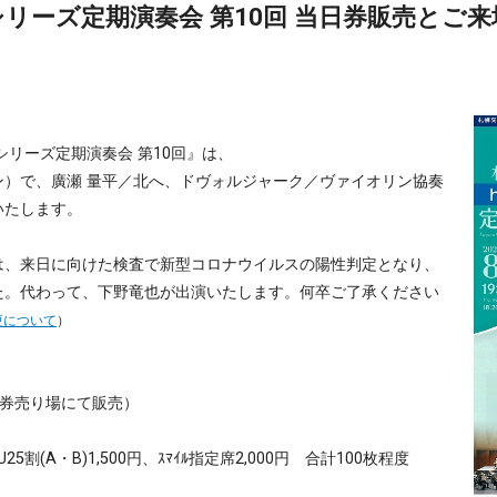
aruシリーズ定期演奏会 第10回 当日券販売と
ruシリーズ定期演奏会 第10回』は、
）で、廣瀬 量平／北へ、ドヴォルジャーク／ヴァイオリン協奏
いたします。
は、来日に向けた検査で新型コロナウイルスの陽性判定となり、
た。代わって、下野竜也が出演いたします。何卒ご了承ください
更について
）
当日券売り場にて販売）
U25割(A・B)1,500円、ｽﾏｲﾙ指定席2,000円 合計100枚程度