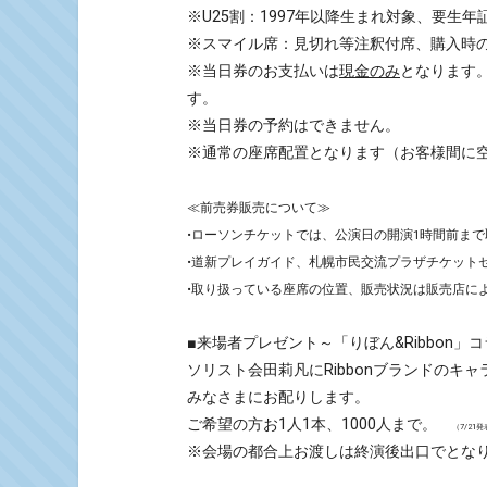
※U25割：1997年以降生まれ対象、要生年
※スマイル席：見切れ等注釈付席、購入時
※当日券のお支払いは
現金のみ
となります
す。
※当日券の予約はできません。
※通常の座席配置となります（お客様間に
≪前売券販売について≫
•ローソンチケットでは、公演日の開演1時間前ま
•道新プレイガイド、札幌市民交流プラザチケットセ
•取り扱っている座席の位置、販売状況は販売店に
■来場者プレゼント～「りぼん&Ribbon」
ソリスト会田莉凡にRibbonブランドのキャ
みなさまにお配りします。
ご希望の方お1人1本、1000人まで。
（7/21
※会場の都合上お渡しは終演後出口でとな