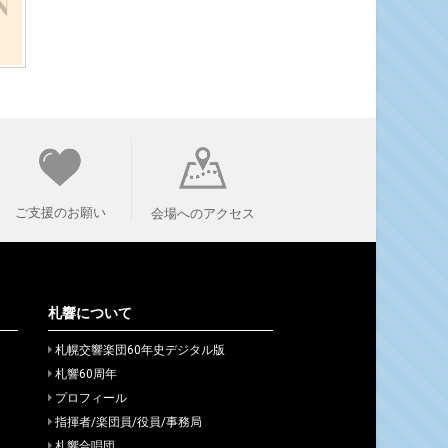
ご支援のお願い
会場へのアクセス
札響について
札幌交響楽団60年史デジタル版
札響60周年
プロフィール
指揮者/楽団員/役員/事務局
札響合唱団