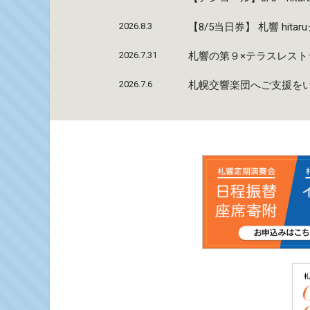
2026.8.3
【8/5当日券】 札響 hi
2026.7.31
札響の第９×テラスレストラ
2026.7.6
札幌交響楽団へご支援を