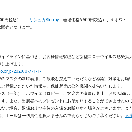
000円税込）、
エリシュカBlu-ray
（会場価格6,500円税込）、をホワイ
の販売となります。
ガイドラインに基づき、お客様情報管理など新型コロナウイルス感染拡大
申し上げます。
o.or.jp/2020/07/71-1/
でのマスクの常時着用、ご歓談を控えていただくなど感染症対策をお願
にご登録いただいた情報を、保健所等の公的機関へ提供いたします。
ース（一部）、ホワイエ（ロビー）、客席内の食事は禁止、お飲み物は
ます。また、出演者へのプレゼントはお預かりすることができませんの
わない場合、退場および今後の入場をお断りする場合がございます。ま
者、ホールは一切責任を負いませんのであらかじめご了承ください。
≪