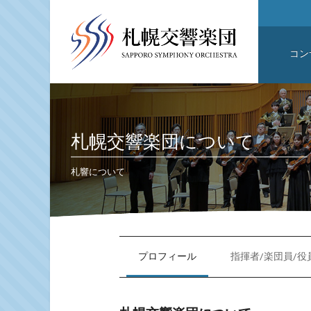
コン
札幌交響楽団について
札響について
プロフィール
指揮者/楽団員/役