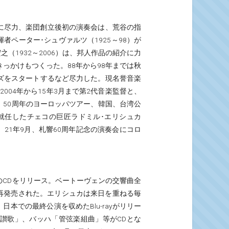
めに尽力、楽団創立後初の演奏会は、荒谷の指
者ペーター･シュヴァルツ（1925～98）が
（1932～2006）は、邦人作品の紹介に力
っかけもつくった。88年から98年までは秋
ズをスタートするなど尽力した。現名誉音楽
004年から15年3月まで第2代音楽監督と、
、50周年のヨーロッパツアー、韓国、台湾公
就任したチェコの巨匠ラドミル･エリシュカ
は、21年9月、札響60周年記念の演奏会にコロ
CDをリリース。ベートーヴェンの交響曲全
て再発売された。エリシュカは来日を重ねる毎
本での最終公演を収めたBlu-rayがリリー
「讃歌」、バッハ「管弦楽組曲」等がCDとな