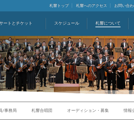
札響トップ
札響へのアクセス
お問い合わ
サートとチケット
スケジュール
札響について
員/事務局
札響合唱団
オーディション・募集
情報