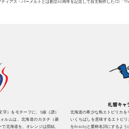
アス・バーメルトとは創立60周年を記念して自主制作したCD「The Wa
straの頭文字）をモチーフに、5線（譜）
北海道の希少な鳥エトピリカを
フォルムは、北海道のカタチ（菱
いくちばしを意味するエトピリカのPiri
ーで北海道を、オレンジは団結、
をBrackyと愛称名詞にする