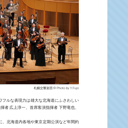
札幌交響楽団 © Photo by Y.Fujii
パワフルな表現力は雄大な北海道にふさわしい
揮者 広上淳一、首席客演指揮者 下野竜也、
本拠に、北海道内各地や東京定期公演など年間約