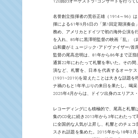
120回のオーケストラ･コンサートを行って
名誉創立指揮者の荒谷正雄（1914～96
揮による61年9月6日の「第1回定期演奏会
務め、アメリカとドイツで初の海外公演を行っ
を入れ、85年に黒澤明監督の映画「乱」（
山和慶がミュージック･アドヴァイザー/
監督の尾高忠明は、81年から86年まで正指
通算22年にわたって札響を率いた。その間
演など、札響を、日本を代表するオーケス
(1931~2019)を迎えたことは大きな話
ナ禍のもと1年半ぶりの来日を果たし、喝采
2025年4月からは、ドイツ出身のエリア
レコーディングにも積極的で、尾高と札響
集のCD化に続き2013年から3年にわた
に全国的な人気が上昇し、札響とのチェコ音楽
スされ話題を集めた。2015年から18年