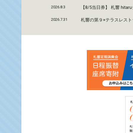
2026.8.3
【8/5当日券】 札響 hi
2026.7.31
札響の第９×テラスレストラ