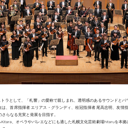
ケストラとして、「札響」の愛称で親しまれ、透明感のあるサウンドと
は、首席指揮者 エリアス・グランディ、桂冠指揮者 尾高忠明、友情指
のさらなる充実と発展を目指す。
itara、オペラやバレエなどにも適した札幌文化芸術劇場hitaruを