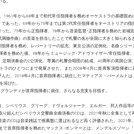
いる。
）は、1961年から68年まで初代常任指揮者を務めオーケストラの基礎固
」であった。69年から75年までは第2代常任指揮者をオーストリアの指揮
た。75年から正指揮者、78年から音楽監督･正指揮者を務めた岩城宏之
武満徹作曲）の音楽を担当したことで札響の名が全国に大きく知られるき
首席指揮者を務め、レパートリーの拡充、東京公演の定例化、名曲シリー
揮者を務めた後、98年からミュージック･アドヴァイザー/常任指揮者、2
、定期演奏会の2公演化、専属の札響合唱団の結成、40周年の英国公演
トラのひとつにまで発展させた。また2008年4月に首席客演指揮者に
題を呼んだ。2018年4月に首席指揮者に就任したマティアス・バーメルト
を浴びた。
ス・グランディが首席指揮者に就任、さらなる充実を目指す。
は、シベリウス、グリーグ、ドヴォルジャーク、エルガー、邦人作品等の
って取り組んだシベリウス交響曲全曲演奏のCDは、2021年秋に全集とし
のCDは音楽雑誌で推薦盤に選ばれるなど高く評価された。2021年、日
3月まで首席指揮者を務めたマックス･ポンマーとは、メンデルスゾーン