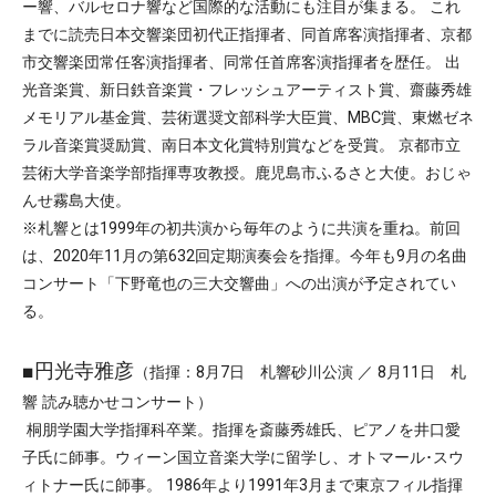
ー響、バルセロナ響など国際的な活動にも注目が集まる。 これ
までに読売日本交響楽団初代正指揮者、同首席客演指揮者、京都
市交響楽団常任客演指揮者、同常任首席客演指揮者を歴任。 出
光音楽賞、新日鉄音楽賞・フレッシュアーティスト賞、齋藤秀雄
メモリアル基金賞、芸術選奨文部科学大臣賞、MBC賞、東燃ゼネ
ラル音楽賞奨励賞、南日本文化賞特別賞などを受賞。 京都市立
芸術大学音楽学部指揮専攻教授。鹿児島市ふるさと大使。おじゃ
んせ霧島大使。
※札響とは1999年の初共演から毎年のように共演を重ね。前回
は、2020年11月の第632回定期演奏会を指揮。今年も9月の名曲
コンサート「下野竜也の三大交響曲」への出演が予定されてい
る。
■円光寺雅彦
（指揮：8月7日 札響砂川公演 ／ 8月11日 札
響 読み聴かせコンサート）
桐朋学園大学指揮科卒業。指揮を斎藤秀雄氏、ピアノを井口愛
子氏に師事。ウィーン国立音楽大学に留学し、オトマール･スウ
ィトナー氏に師事。 1986年より1991年3月まで東京フィル指揮