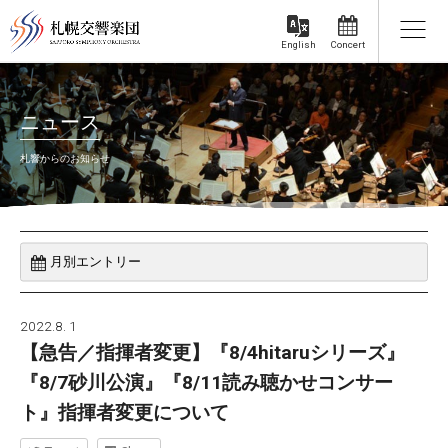
Concert
English
ニュース
札響からのお知らせ
2022.8. 1
【急告／指揮者変更】『8/4hitaruシリーズ』
『8/7砂川公演』『8/11読み聴かせコンサー
ト』指揮者変更について