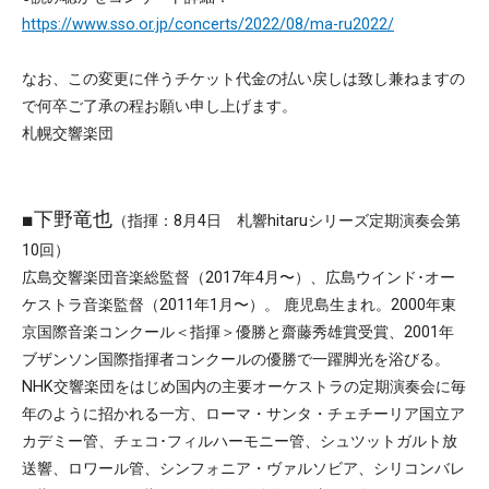
https://www.sso.or.jp/concerts/2022/08/ma-ru2022/
なお、この変更に伴うチケット代金の払い戻しは致し兼ねますの
で何卒ご了承の程お願い申し上げます。
札幌交響楽団
■下野竜也
（指揮：8月4日 札響hitaruシリーズ定期演奏会第
10回）
広島交響楽団音楽総監督（2017年4月〜）、広島ウインド･オー
ケストラ音楽監督（2011年1月〜）。 鹿児島生まれ。2000年東
京国際音楽コンクール＜指揮＞優勝と齋藤秀雄賞受賞、2001年
ブザンソン国際指揮者コンクールの優勝で一躍脚光を浴びる。
NHK交響楽団をはじめ国内の主要オーケストラの定期演奏会に毎
年のように招かれる一方、ローマ・サンタ・チェチーリア国立ア
カデミー管、チェコ･フィルハーモニー管、シュツットガルト放
送響、ロワール管、シンフォニア・ヴァルソビア、シリコンバレ