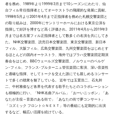
者を務め、1989年より1999年3月まで10シーズンにわたり、仙
台フィル常任指揮者としてオーケストラの飛躍的な発展に貢献。
1998年5月より2001年4月まで正指揮者を務めた札幌交響楽団と
の取り組みは、2000年にサントリーホールにおける東京公演を
指揮して好評を博すなど高く評価され、2011年4月から2019年3
月までは名古屋フィル正指揮者として数多くの名演を共にしてき
た。 NHK交響楽団、読売日本交響楽団、東京交響楽団、新日本
フィル、大阪フィル、広島交響楽団、九州交響楽団をはじめとす
るほとんどの国内オーケストラ、海外ではプラハ交響楽団定期演
奏会をはじめ、BBCウェールズ交響楽団、ノルウェーのベルゲ
ン･フィル、フランス･ブルターニュ管弦楽団に客演、深い音楽性
と適確な指揮、そしてトークを交えた誰にでも親しめるコンサー
トで多くの聴衆を魅了している。 近年では玉置浩二、石丸幹
二、中村雅俊など各界を代表する歌手たちとのコラボレーション
も積極的に行い、「NHK名曲アルバム」「おーいニッポン」「あ
なたが主役～音楽のある街で」「あなたの街で夢コンサート」
「コズミック フロント☆ＮＥＸＴ」等の番組にも定期的に出演
するなど、幅広い活躍を続けている。