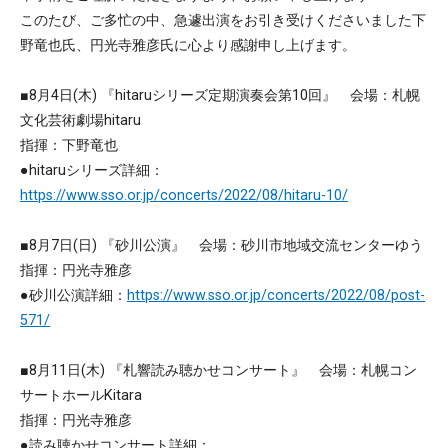
このたび、ご多忙の中、急遽出演をお引き受けくださいました下
野竜也氏、円光寺雅彦氏に心より感謝申し上げます。
■8月4日(木) 『hitaruシリーズ定期演奏会第10回』 会場：札幌
文化芸術劇場hitaru
指揮：下野竜也
●hitaruシリーズ詳細：
https://www.sso.or.jp/concerts/2022/08/hitaru-10/
■8月7日(日) 『砂川公演』 会場：砂川市地域交流センターゆう
指揮：円光寺雅彦
●砂川公演詳細：
https://www.sso.or.jp/concerts/2022/08/post-
571/
■8月11日(木) 『札響読み聴かせコンサート』 会場：札幌コン
サートホールKitara
指揮：円光寺雅彦
●読み聴かせコンサート詳細：