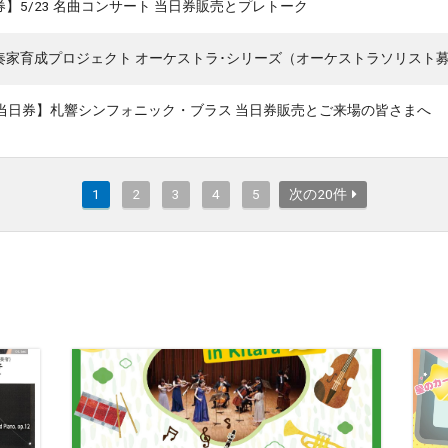
】5/23 名曲コンサート 当日券販売とプレトーク
奏家育成プロジェクト オーケストラ･シリーズ（オーケストラソリスト
10当日券】札響シンフォニック・ブラス 当日券販売とご来場の皆さまへ
1
2
3
4
5
次の20件