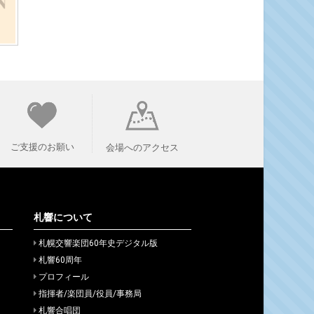
ご支援のお願い
会場へのアクセス
札響について
札幌交響楽団60年史デジタル版
札響60周年
プロフィール
指揮者/楽団員/役員/事務局
札響合唱団