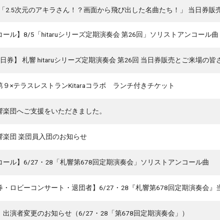
ル「2.5次元のアキラさん！？画面から飛び出した名曲たち！」 当日券
ール】8/5「hitaruシリーズ定期演奏会 第26回」ソリストアンコール曲
当日券】 札響 hitaruシリーズ定期演奏会 第26回 当日券販売とご来場の
９×テラスレストランKitaraコラボ ランチ付きチケット
響楽団へご支援をいただきました。
響楽団 楽団員入団のお知らせ
コール】6/27・28「札響第678回定期演奏会」ソリストアンコール曲
券・ロビーコンサート・退団者】6/27・28『札響第678回定期演奏会
出演者変更のお知らせ（6/27・28「第678回定期演奏会」）