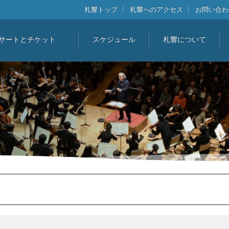
札響トップ
札響へのアクセス
お問い合わ
サートとチケット
スケジュール
札響について