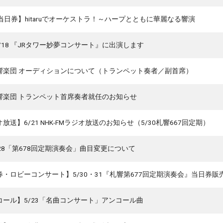
7当日券】hitaruでオーケストラ！～ハープとともに華麗なる響演
/6/18 『JRタワー妙夢コンサート』に出演します
響楽団 オーディションについて（トランペット奏者／副首席）
響楽団 トランペット首席奏者就任のお知らせ
放送】6/21 NHK-FMラジオ放送のお知らせ（5/30札響667回定期）
・28「第678回定期演奏会」曲目変更について
券・ロビーコンサート】5/30・31『札響第677回定期演奏会』当日券
コール】5/23「名曲コンサート」アンコール曲