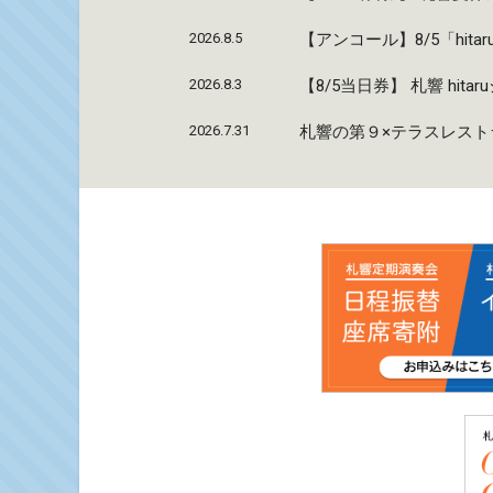
2026.8.5
【アンコール】8/5「hi
2026.8.3
【8/5当日券】 札響 hi
2026.7.31
札響の第９×テラスレストラ