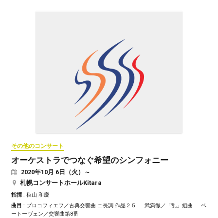
その他のコンサート
オーケストラでつなぐ希望のシンフォニー
2020
年
10
月
6
日（火）～
札幌コンサートホールKitara
指揮
: 秋山 和慶
曲目
: プロコフィエフ／古典交響曲 ニ長調 作品２５ 武満徹／「乱」組曲 ベ
ートーヴェン／交響曲第8番