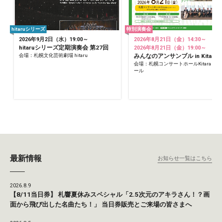
hitaruシリーズ
特別演奏会
2026年9月2日（水）19:00～
2026年8月21日（金）14:30～
hitaruシリーズ定期演奏会 第27回
2026年8月21日（金）19:00～
会場：札幌文化芸術劇場 hitaru
みんなのアンサンブル in Kitara
会場：札幌コンサートホールKitara 小
ール
最新情報
お知らせ一覧はこちら
2026.8.9
【8/11当日券】 札響夏休みスペシャル「2.5次元のアキラさん！？画
面から飛び出した名曲たち！」 当日券販売とご来場の皆さまへ