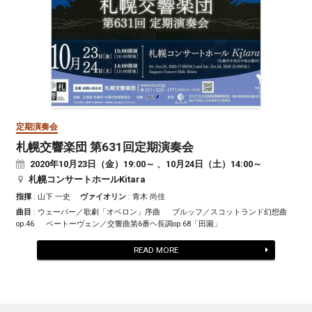
定期演奏会
札幌交響楽団 第631回定期演奏会
2020
年
10
月
23
日（金）19:00～ 、
10
月
24
日（土）14:00～
札幌コンサートホールKitara
指揮
: 山下 一史
ヴァイオリン
: 青木 尚佳
曲目
: ウェーバー／歌劇「オベロン」序曲 ブルッフ／スコットランド幻想曲
op.46 ベートーヴェン／交響曲第6番ヘ長調op.68「田園」
READ MORE