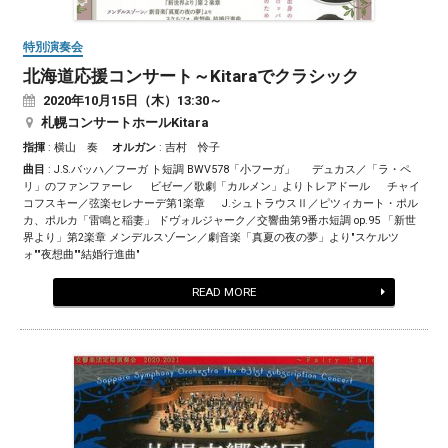
特別演奏会
北海道応援コンサート～Kitaraでクラシック
2020
年
10
月
15
日（木）13:30～
札幌コンサートホールKitara
指揮
: 横山 奏
オルガン
: 吉村 怜子
曲目
: J.S.バッハ／フーガ ト短調 BWV578「小フーガ」 デュカス／「ラ・ペ
リ」のファンファーレ ビゼー／歌劇「カルメン」よりトレアドール チャイ
コフスキー／弦楽セレナーデ第1楽章 J.シュトラウスⅡ／ピツィカート・ポル
カ、ポルカ「雷鳴と稲妻」 ドヴォルジャーク／交響曲第9番ホ短調 op.95 「新世
界より」第2楽章 メンデルスゾーン／劇音楽「真夏の夜の夢」より"スケルツ
ォ""夜想曲""結婚行進曲"
READ MORE