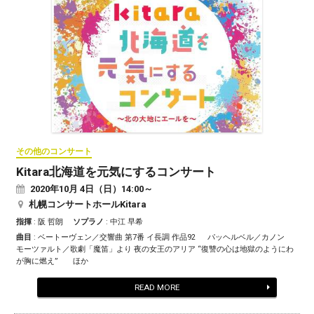
その他のコンサート
Kitara北海道を元気にするコンサート
2020
年
10
月
4
日（日）14:00～
札幌コンサートホールKitara
指揮
: 阪 哲朗
ソプラノ
: 中江 早希
曲目
: ベートーヴェン／交響曲 第7番 イ長調 作品92 パッヘルベル／カノン
モーツァルト／歌劇「魔笛」より 夜の女王のアリア “復讐の心は地獄のようにわ
が胸に燃え” ほか
READ MORE