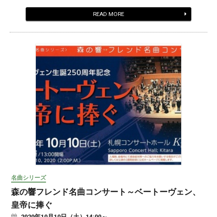
READ MORE
名曲シリーズ
森の響フレンド名曲コンサート～ベートーヴェン、
皇帝に捧ぐ
2020
年
10
月
10
日（土）14:00～