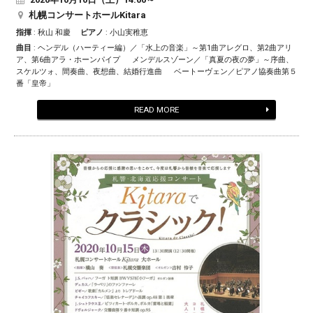
札幌コンサートホールKitara
指揮
: 秋山 和慶
ピアノ
: 小山実稚恵
曲目
: ヘンデル（ハーティー編）／「水上の音楽」～第1曲アレグロ、第2曲アリ
ア、第6曲アラ・ホーンパイプ メンデルスゾーン／「真夏の夜の夢」～序曲、
スケルツォ、間奏曲、夜想曲、結婚行進曲 ベートーヴェン／ピアノ協奏曲第５
番「皇帝」
READ MORE