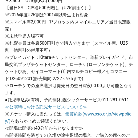
￥3,500
U25割(B,C)1,000円
2021年には楽団創立60周年記念演奏会を成功させた。2022
【当日SS～C席各500円増し（U25割除く）】
年札響との初CD「The Waltz」をリリースし大好評を得た。
※2026年度U25割は2001年以降生まれ対象
※スマイル席2,000円（Pブロック内スマイルエリア／当日限定販
売）
※未就学児入場不可
※札響会員は各席500円引きで購入できます（スマイル席、U25
割、他割引の併用不可）
※プレイガイド：Kitaraチケットセンター、道新プレイガイド、市
民交流プラザチケットセンター、ローチケ(ローソンチケット)、チ
ケットぴあ、セイコーマート(店内マルチコピー機／セコマコー
ド:D26091201(販売期間 2/22～9/5まで)
※ローチケでの座席選択は発売日の翌日深夜00:00より可能となり
ます。
●託児申込み(有料、予約制)札幌シッターサービス011-281-0511
≪公演時における託児サービスについて≫
※チケット購入に当たっては、
鑑賞約款(www.sso.or.jp/viewpolic
y/)
をあらかじめご確認ください。
≪開場は開演の40分前からとなります≫
※開演時間を過ぎての入場や途中退場の場合、ご購入の席へのご