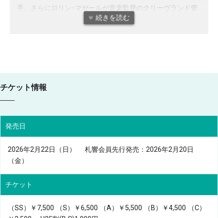
手、さらにロリン･マゼールが音楽監督のクリーヴランド管
続きを読む
で正指揮者を務めた。その後、バーゼル放送響音楽監督とし
てヨーロッパで揺るぎない評価を得る。当時、子ども向け演
奏会のテレビ放映など普及活動にも取り組み注目を集めた。
ロイヤル・スコティッシュ・ナショナル管首席客演指揮者お
よびグラスゴーの現代音楽フェスティバル「ムジカ・ノヴ
ァ」の監督として武満徹などの現代作品を数多く初演。ルツ
ェルン音楽祭の監督としては創造的なプログラミングと会場
チケット情報
となる新ホール建設に尽力。これまでにロンドン・モーツァ
ルト・プレイヤーズ音楽監督をはじめ、ニュージーランド
響、ロイヤル･フィル、西オーストラリア響、マレーシア･フ
発売日
ィル、テジョン・フィルのポストを歴任。フィルハーモニア
管、BBC響、ロンドン･フィル、バーミンガム市響、ピッツ
2026年2月22日（日） 札響会員先行発売：2026年2月20日
バーグ響、ロサンジェルス･フィル、パリ管、モントリオー
（金）
ル響、レニングラード･フィル、シドニー響、N響など世界
各地のオーケストラに客演。CD録音はこれまでに80タイト
チケット
ル以上あり数々の国際的な賞を受賞している。
札幌交響楽団では、2018年4月～2024年3月まで首席指揮者
（SS）￥7,500
（S）￥6,500
（A）￥5,500
（B）￥4,500
（C）
として、テーマを掲げた年間プログラムなどに取り組み、