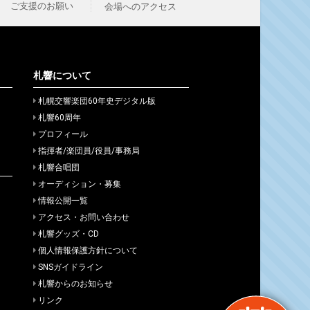
ご支援のお願い
会場へのアクセス
札響について
札幌交響楽団60年史デジタル版
札響60周年
プロフィール
指揮者/楽団員/役員/事務局
札響合唱団
オーディション・募集
情報公開一覧
アクセス・お問い合わせ
札響グッズ・CD
個人情報保護方針について
SNSガイドライン
札響からのお知らせ
リンク