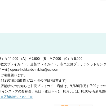
S）￥11,000
（A）￥9,000
（B）￥7,000
（C）￥5,000
教文プレイガイド、道新プレイガイド、市民交流プラザチケットセンター、
ル) opera-hokkaido-nikikai@au.com
はご遠慮願います。
112301(販売期間7/23～各公演日7日前まで)
舗移転のお知らせ】現プレイガイド店舗は、9月30日(月)17:00までの営
インストアのみ稼働／窓口・電話不可)、10月5日(土)10:00から新店舗(南
≪店舗移転について≫