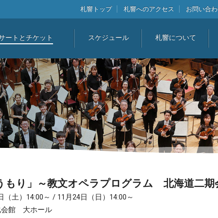
札響トップ
札響へのアクセス
お問い合わ
サートとチケット
スケジュール
札響について
こうもり」～教文オペラプログラム 北海道二期
3日（土）14:00～
/
11月24日（日）14:00～
化会館 大ホール