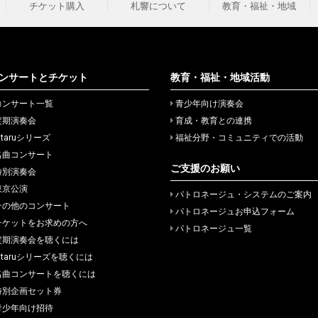
チケット購入
札響について
教育・福祉・地域
ンサートとチケット
教育・福祉・地域活動
コンサート一覧
青少年向け演奏会
定期演奏会
育成・教育との連携
itaruシリーズ
福祉分野・コミュニティでの活動
名曲コンサート
ご支援のお願い
特別演奏会
東京公演
パトロネージュ・システムのご案内
その他のコンサート
パトロネージュお申込フォーム
チケットをお求めの方へ
パトロネージュ一覧
定期演奏会を聴くには
hitaruシリーズを聴くには
名曲コンサートを聴くには
特別企画セット券
青少年向け招待