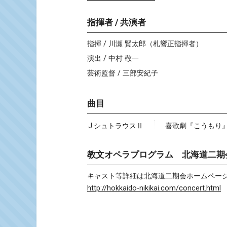
指揮者 / 共演者
指揮 / 川瀬 賢太郎（札響正指揮者）
演出 / 中村 敬一
芸術監督 / 三部安紀子
曲目
J.シュトラウスⅡ
喜歌劇『こうもり』
教文オペラプログラム 北海道二期
キャスト等詳細は北海道二期会ホームペー
http://hokkaido-nikikai.com/concert.html