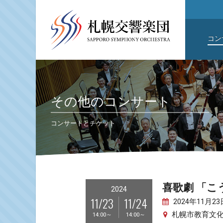
コン
その他のコンサート
コンサートとチケット
喜歌劇 「
2024
11/23
11/24
2024年11月2
札幌市教育文
14:00～
14:00～