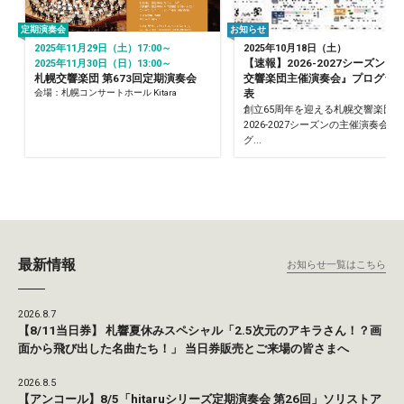
定期演奏会
お知らせ
2025年11月29日（土）17:00～
2025年10月18日（土）
【速報】2026-2027シーズン『
2025年11月30日（日）13:00～
札幌交響楽団 第673回定期演奏会
交響楽団主催演奏会』プログラ
会場：札幌コンサートホール Kitara
表
創立65周年を迎える札幌交響楽団の
2026-2027シーズンの主催演奏会の
グ...
最新情報
お知らせ一覧はこちら
2026.8.7
【8/11当日券】 札響夏休みスペシャル「2.5次元のアキラさん！？画
面から飛び出した名曲たち！」 当日券販売とご来場の皆さまへ
2026.8.5
【アンコール】8/5「hitaruシリーズ定期演奏会 第26回」ソリストア