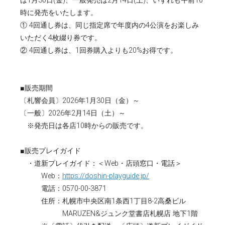
は1月30日(金)、一般発売は2月14日(土)、いずれも午前10
時に発売をいたします。
① 4回通し券は、同じ指定席で年度内の4公演をお楽しみ
いただく4枚綴り券です。
② 4回通し券は、1回券購入よりも20%お得です。
■販売期間
〔札響会員〕2026年1月30日（金）～
〔一般〕2026年2月14日（土）～
※発売日は各店10時からの販売です。
■販売プレイガイド
・道新プレイガイド：＜Web・店頭窓口・電話＞
Web：
https://doshin-playguide.jp/
電話：0570-00-3871
住所：札幌市中央区南1条西1丁目8-2高桑ビル
MARUZEN&ジュンク堂書店札幌店 地下1階