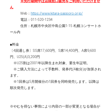
※先行期間中は店頭窓口販売をご利用いただけませ
ん
Web：
https://www.kitara-sapporo.or.jp/
電話：011-520-1234
住所：札幌市中央区中島公園1-15 札幌コンサートホ
ール内
■料金
〔4回通し券〕SS席17,600円、S席14,400円、A席9,600
円、U25(A)3,200円
※U25割は2001年以降生まれ対象、要生年証明。
※ご購入方法によって手数料、発券代(4枚分)が加算され
ます。
※1回券は5月開催分の1回券を同時発売します。以降は
順次発売します。
※やむを得ない事情により内容の一部が変更となる場合が