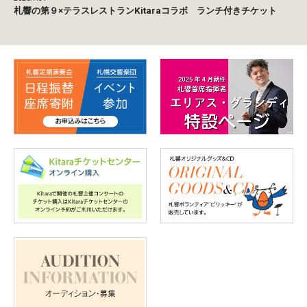
札響の第９×テラスレストランKitaraコラボ ランチ付きチケット