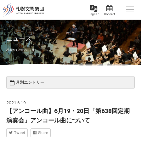
Concert
English
ニュース
札響からのお知らせ
2021.6.19
【アンコール曲】6月19・20日「第638回定期
演奏会」アンコール曲について
Tweet
Share