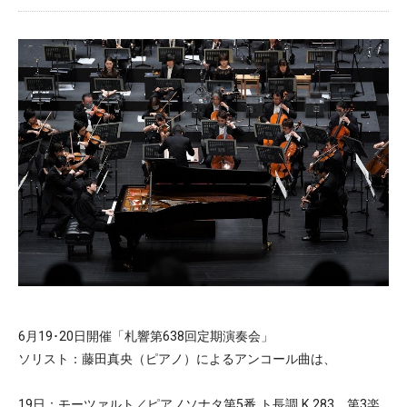
6月19･20日開催「札響第638回定期演奏会」
ソリスト：藤田真央（ピアノ）によるアンコール曲は、
19日：モーツァルト／ピアノソナタ第5番 ト長調 K.283 第3楽