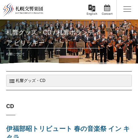
Concert
English
札響グッズ・CD / 札響ボランティ
ア ピリッキー
札響について
CD
伊福部昭トリビュート 春の音楽祭 イン キ
タラ