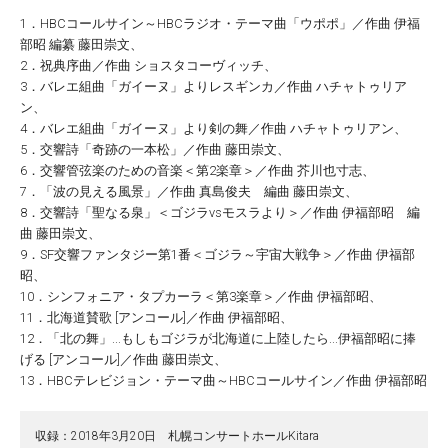
1．HBCコールサイン～HBCラジオ・テーマ曲「ウポポ」／作曲 伊福
部昭 編纂 藤田崇文、
2．祝典序曲／作曲 ショスタコーヴィッチ、
3．バレエ組曲「ガイーヌ」よりレスギンカ／作曲 ハチャトゥリア
ン、
4．バレエ組曲「ガイーヌ」より剣の舞／作曲 ハチャトゥリアン、
5．交響詩「奇跡の一本松」／作曲 藤田崇文、
6．交響管弦楽のための音楽＜第2楽章＞／作曲 芥川也寸志、
7．「波の見える風景」／作曲 真島俊夫 編曲 藤田崇文、
8．交響詩「聖なる泉」＜ゴジラvsモスラより＞／作曲 伊福部昭 編
曲 藤田崇文、
9．SF交響ファンタジー第1番＜ゴジラ～宇宙大戦争＞／作曲 伊福部
昭、
10．シンフォニア・タプカーラ＜第3楽章＞／作曲 伊福部昭、
11．北海道賛歌 [アンコール]／作曲 伊福部昭、
12．「北の舞」...もしもゴジラが北海道に上陸したら...伊福部昭に捧
げる [アンコール]／作曲 藤田崇文、
13．HBCテレビジョン・テーマ曲～HBCコールサイン／作曲 伊福部昭
収録：2018年3月20日 札幌コンサートホールKitara