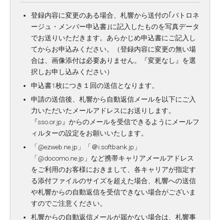
登録内容に変更のある場合、札響から送付の｢パトロネ
ージュ・メンバー申込書｣に記入したものを写真データ
でお送りいただきます。あらかじめ申込書にご記入し
てからお申込みください。（登録内容に変更の無い場
合は、画像添付は必要ありません。『変更なし』を選
択しお申し込みください）
申込書1枚につき１回の送信となります。
申請の送信後、札響から自動返信メールを以下にご入
力いただいたメールアドレスにお送りします。
『sso.or.jp』からのメールを受信できるようにメールフ
ィルターの設定をお願いいたします。
「@ezweb.ne.jp」「＠i.softbank.jp」
「@docomo.ne.jp」など携帯キャリアメールアドレス
をご利用のお客様におきまして、各キャリアが指定す
る添付ファイルのサイズを超えた場合、札響への送信
や札響からの自動返信を受信できない場合がございま
すのでご注意ください。
札響からの自動返信メールが届かない場合は、札響事