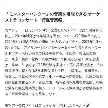
「モンスターハンター」の音楽を堪能できる オーケ
ストラコンサート「狩猟音楽祭」
同コンサートはモンハン5周年記念として2009年に第１回目を開
催し、2014年以降は毎年開催を重ね、シリーズ20周年目である
2024年には国内4都市で開催した人気プログラム。2026年1月〜
3月までに、アメリカ〜シンガポール〜タイ〜台湾を巡ったワー
ルドツアーも行い各地で好評を博する。今回の「狩猟音楽祭」
は、東京・兵庫・福岡・札幌の4都市で開催が決定！ 東京公演
は、昨年に引き続き1日2回公演を実施！！更に兵庫公演は、「狩
猟音楽祭」初となる2日連続公演を決行！！指揮は、栗田博文。
演奏は、東京公演を東京フィルハーモニー交響楽団、兵庫公演を
兵庫芸術文化センター管弦楽団、福岡公演を九州交響楽団、札幌
公演を札幌交響楽団が担う。シリーズの人気楽曲が多数演奏され
る「狩猟音楽祭」をお見逃しなく！
※ツアー公式サイトはこちらから：
詳細はこちらから