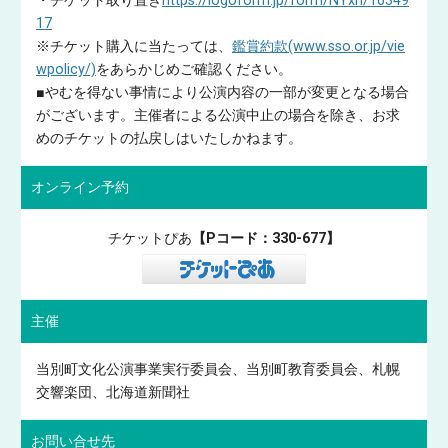
・チケット取り置き
https://logoform.jp/form/NYxh/16349
17
※チケット購入に当たっては、
鑑賞約款(www.sso.or.jp/vie
wpolicy/)
をあらかじめご確認ください。
■やむを得ない事情により公演内容の一部が変更となる場合
がございます。主催者による公演中止の場合を除き、お求
めのチケットの払戻しはいたしかねます。
オンライン予約
チケットぴあ
【Pコード：330-677】
主催
当別町文化公演事業実行委員会、当別町教育委員会、札幌
交響楽団、北海道新聞社
お問い合せ先