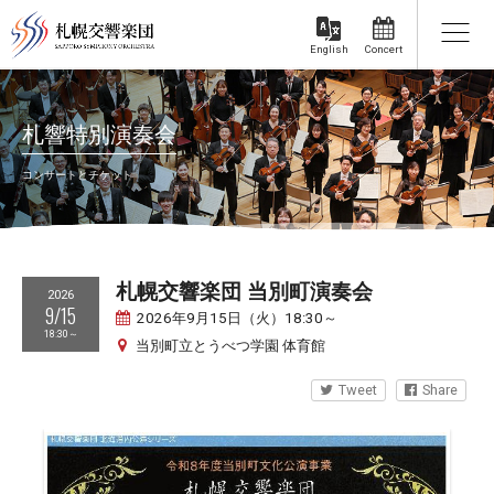
Concert
English
札響特別演奏会
コンサートとチケット
札幌交響楽団 当別町演奏会
2026
9/15
2026年9月15日（火）18:30～
18:30～
当別町立とうべつ学園 体育館
Tweet
Share