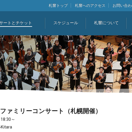
札響トップ
札響へのアクセス
お問い合わ
サートとチケット
スケジュール
札響について
んファミリーコンサート（札幌開催）
8:30～
tara