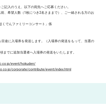
をご記入のうえ、以下の宛先へご応募ください。
前、希望人数（1枚につき2名さままで）、ご一緒される方のお
内「ほくでんファミリーコンサート」係
を目途に入場券を発送します。（入場券の発送をもって、当選の
）頃までに追加当選者へ入場券の発送をいたします。
c.co.jp/event/hokuden/
o.co.jp/corporate/contribute/event/index.html