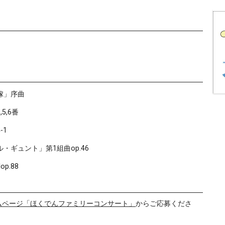
嫁」序曲
5,6番
-1
・ギュント」第1組曲op.46
p.88
ームページ「ほくでんファミリーコンサート」
からご応募くださ