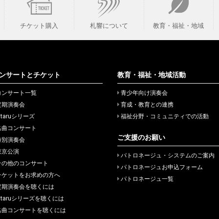
チケット購入
札響について
教育・福祉・地域
ンサートとチケット
教育・福祉・地域活動
コンサート一覧
青少年向け演奏会
定期演奏会
育成・教育との連携
itaruシリーズ
福祉分野・コミュニティでの活動
名曲コンサート
ご支援のお願い
特別演奏会
東京公演
パトロネージュ・システムのご案内
その他のコンサート
パトロネージュお申込フォーム
チケットをお求めの方へ
パトロネージュ一覧
定期演奏会を聴くには
hitaruシリーズを聴くには
名曲コンサートを聴くには