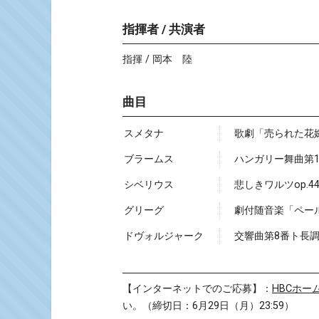
指揮者 / 共演者
指揮 / 岡本 陸
曲目
スメタナ
歌劇「売られた花
ブラームス
ハンガリー舞曲第1,
シベリウス
悲しきワルツop.44
グリーグ
劇付随音楽「ペール
ドヴォルジャーク
交響曲第8番ト長調o
【インターネットでのご応募】：
HBCホ
い。（締切日：6月29日（月）23:59）