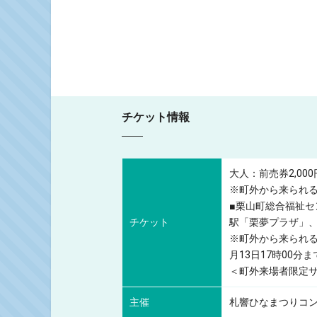
チケット情報
大人：前売券2,000
※町外から来られる
■栗山町総合福祉セ
チケット
駅「栗夢プラザ」、
※町外から来られ
月13日17時00分ま
＜町外来場者限定
主催
札響ひなまつりコ