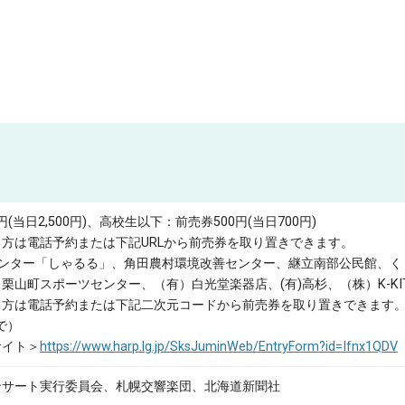
円(当日2,500円)、高校生以下：前売券500円(当日700円)
方は電話予約または下記URLから前売券を取り置きできます。
ンター「しゃるる」、角田農村環境改善センター、継立南部公民館、くり
栗山町スポーツセンター、（有）白光堂楽器店、(有)高杉、（株）K-KI
る方は電話予約または下記二次元コードから前売券を取り置きできます。
で）
サイト＞
https://www.harp.lg.jp/SksJuminWeb/EntryForm?id=Ifnx1QDV
ンサート実行委員会、札幌交響楽団、北海道新聞社