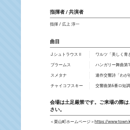
指揮者 / 共演者
指揮 / 広上 淳一
曲目
J.シュトラウスⅡ
ワルツ「美しく青きド
ブラームス
ハンガリー舞曲第1
スメタナ
連作交響詩「わが
チャイコフスキー
交響曲第6番ロ短調o
会場は土足厳禁です。ご来場の際は
さい。
＜栗山町ホームページ＞
https://www.town.