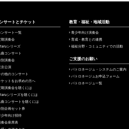
ンサートとチケット
教育・福祉・地域活動
コンサート一覧
青少年向け演奏会
定期演奏会
育成・教育との連携
itaruシリーズ
福祉分野・コミュニティでの活動
名曲コンサート
ご支援のお願い
特別演奏会
東京公演
パトロネージュ・システムのご案内
その他のコンサート
パトロネージュお申込フォーム
チケットをお求めの方へ
パトロネージュ一覧
定期演奏会を聴くには
hitaruシリーズを聴くには
名曲コンサートを聴くには
特別企画セット券
青少年向け招待
演奏会座席表