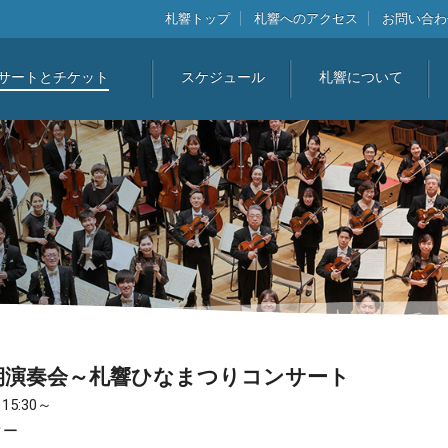
札響トップ
札響へのアクセス
お問い合わ
サートとチケット
スケジュール
札響について
期演奏会～札響ひなまつりコンサート
5:30～
ター