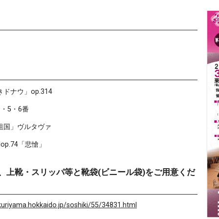
ナウ」op.314
・5・6番
祖国」ヴルタヴァ
p.74「悲愴」
、上靴・スリッパ等と靴袋(ビニール袋)をご用意くだ
kuriyama.hokkaido.jp/soshiki/55/34831.html