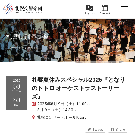
Concert
English
札響特別演奏会
コンサートとチケット
札響夏休みスペシャル2025『となり
2025
8/9
のトトロ オーケストラストーリー
11:00～
ズ』
8/9
2025年8月 9日（土）11:00～
14:30～
8月 9日（土）14:30～
札幌コンサートホールKitara
Tweet
Share