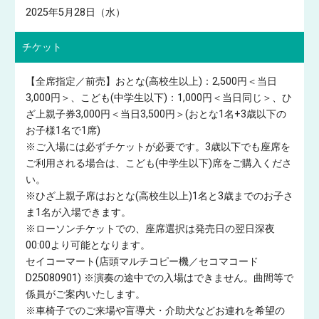
2025年5月28日（水）
チケット
【全席指定／前売】おとな(高校生以上)：2,500円＜当日
3,000円＞、こども(中学生以下)：1,000円＜当日同じ＞、ひ
ざ上親子券3,000円＜当日3,500円＞(おとな1名+3歳以下の
お子様1名で1席)
※ご入場には必ずチケットが必要です。3歳以下でも座席を
ご利用される場合は、こども(中学生以下)席をご購入くださ
い。
※ひざ上親子席はおとな(高校生以上)1名と3歳までのお子さ
ま1名が入場できます。
※ローソンチケットでの、座席選択は発売日の翌日深夜
00:00より可能となります。
セイコーマート(店頭マルチコピー機／セコマコード
D25080901) ※演奏の途中での入場はできません。曲間等で
係員がご案内いたします。
※車椅子でのご来場や盲導犬・介助犬などお連れを希望の