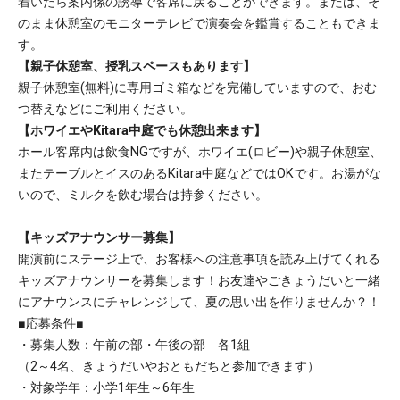
着いたら案内係の誘導で客席に戻ることができます。または、そ
のまま休憩室のモニターテレビで演奏会を鑑賞することもできま
す。
【親子休憩室、授乳スペースもあります】
親子休憩室(無料)に専用ゴミ箱などを完備していますので、おむ
つ替えなどにご利用ください。
【ホワイエやKitara中庭でも休憩出来ます】
ホール客席内は飲食NGですが、ホワイエ(ロビー)や親子休憩室、
またテーブルとイスのあるKitara中庭などではOKです。お湯がな
いので、ミルクを飲む場合は持参ください。
【キッズアナウンサー募集】
開演前にステージ上で、お客様への注意事項を読み上げてくれる
キッズアナウンサーを募集します！お友達やごきょうだいと一緒
にアナウンスにチャレンジして、夏の思い出を作りませんか？！
■応募条件■
・募集人数：午前の部・午後の部 各1組
（2～4名、きょうだいやおともだちと参加できます）
・対象学年：小学1年生～6年生