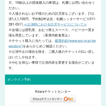
方、10枚以上の団体購入の希望は、札響にお問い合わせく
ださい。
※入場されないお子様のための託児室もございます。(1公
演1人1,100円、予約制)申込先：札幌シッターサービス011-
281-0511
≪公演時における託児サービスについて≫
※会場には授乳室、おむつ替えスペース、ベビーカー置き
場を用意しています。（客席内飲食禁止）
※チケット購入に当たっては、
鑑賞約款(www.sso.or.jp/vie
wpolicy/)
をあらかじめご確認ください。
※公演中止の場合を除き、ご購入後のチケットの払い戻し
はいたしかねます。
※やむを得ない事情で公演内容を変更する場合がございま
す。
オンライン予約
Kitaraチケットセンター