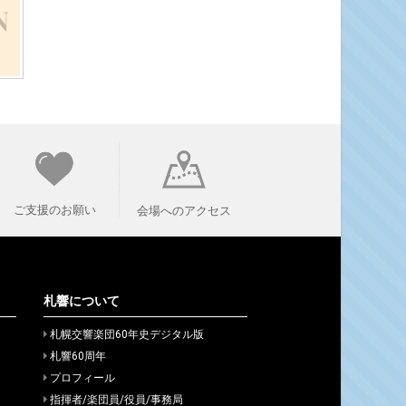
ご支援のお願い
会場へのアクセス
札響について
札幌交響楽団60年史デジタル版
札響60周年
プロフィール
指揮者/楽団員/役員/事務局