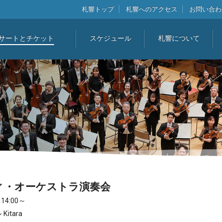
札響トップ
札響へのアクセス
お問い合わ
サートとチケット
スケジュール
札響について
ィ・オーケストラ演奏会
4:00～
itara