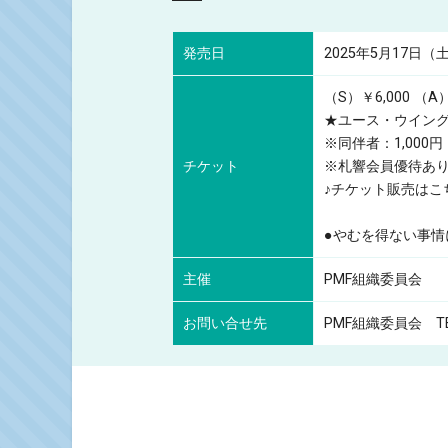
発売日
2025年5月17日
（S）￥6,000
（A）
★ユース・ウイング
※同伴者：1,00
チケット
※札響会員優待あ
♪チケット販売はこ
●やむを得ない事
主催
PMF組織委員会
お問い合せ先
PMF組織委員会 TEL.