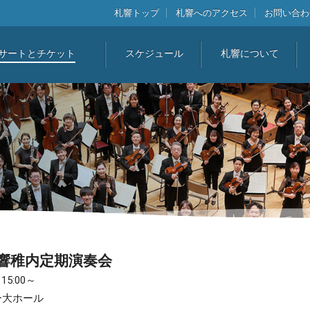
札響トップ
札響へのアクセス
お問い合わ
サートとチケット
スケジュール
札響について
札響稚内定期演奏会
5:00～
ー大ホール