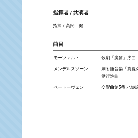
指揮者 / 共演者
指揮 / 高関 健
曲目
モーツァルト
歌劇「魔笛」序曲
メンデルスゾーン
劇附随音楽「真夏の
婚行進曲
ベートーヴェン
交響曲第5番 ハ短調