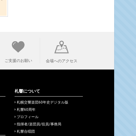
ご支援のお願い
会場へのアクセス
札響について
札幌交響楽団60年史デジタル版
札響60周年
プロフィール
指揮者/楽団員/役員/事務局
札響合唱団