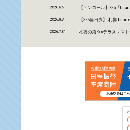
2026.8.5
【アンコール】8/5「hi
2026.8.3
【8/5当日券】 札響 hi
2026.7.31
札響の第９×テラスレストラ