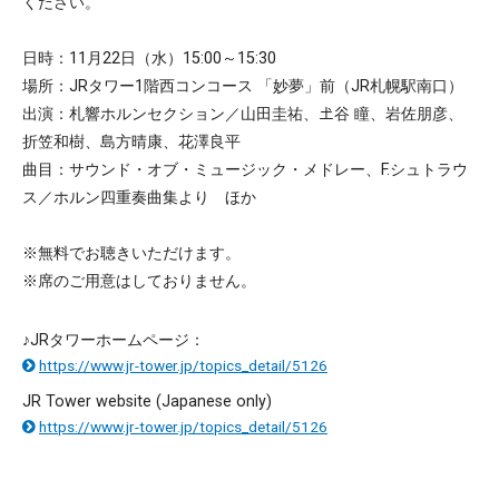
ください。
日時：11月22日（水）15:00～15:30
場所：JRタワー1階西コンコース 「妙夢」前（JR札幌駅南口）
出演：札響ホルンセクション／山田圭祐、𡈽谷 瞳、岩佐朋彦、
折笠和樹、島方晴康、花澤良平
曲目：サウンド・オブ・ミュージック・メドレー、F.シュトラウ
ス／ホルン四重奏曲集より ほか
※無料でお聴きいただけます。
※席のご用意はしておりません。
♪JRタワーホームページ：
https://www.jr-tower.jp/topics_detail/5126
JR Tower website (Japanese only)
https://www.jr-tower.jp/topics_detail/5126