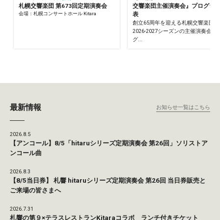
札幌交響楽団 第673回定期演奏会
交響楽団主催演奏会』プログラ
会場：札幌コンサートホール Kitara
表
創立65周年を迎える札幌交響楽団の
2026-2027シーズンの主催演奏会の
グ...
最新情報
お知らせ一覧はこちら
2026.8.5
【アンコール】8/5「hitaruシリーズ定期演奏会 第26回」ソリストア
ンコール曲
2026.8.3
【8/5当日券】 札響 hitaruシリーズ定期演奏会 第26回 当日券販売と
ご来場の皆さまへ
2026.7.31
札響の第９×テラスレストランKitaraコラボ ランチ付きチケット