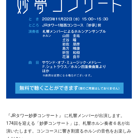
『JRタワー妙夢コンサート』 に札響メンバーが出演します。
174回を迎える「妙夢コンサート」は、札響ホルン奏者６名が出
演いたします。コンコースに響き割渡るホルンの音色をお楽しみ