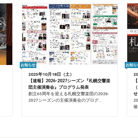
お知らせ
お知ら
2025年10月18日（土）
2
【速報】2026-2027シーズン『札幌交響楽
【
団主催演奏会』プログラム発表
（
創立65周年を迎える札幌交響楽団の2026-
せ
2027シーズンの主催演奏会のプログ...
2
催