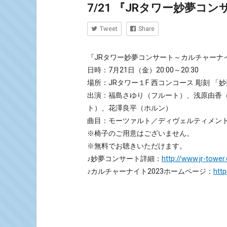
7/21 『JRタワー妙夢コ
Tweet
Share
『JRタワー妙夢コンサート～カルチャーナイ
日時：7月21日（金）20:00～20:30
場所：JRタワー１F 西コンコース 彫刻 「
出演：福島さゆり（フルート）、浅原由香
ト）、花澤良平（ホルン）
曲目：モーツァルト／ディヴェルティメント 
※椅子のご用意はございません。
※無料でお聴きいただけます。
♪妙夢コンサート詳細：
http://www.jr-tower
♪カルチャーナイト2023ホームページ：
http