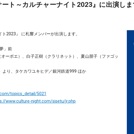
ンサート～カルチャーナイト2023』に出演しま
ト2023』 に札響メンバーが出演します。
妙夢」前
（オーボエ）、白子正樹（クラリネット）、夏山朋子（ファゴッ
より、タケカワユキヒデ／銀河鉄道999 ほか
.com/topics_detail/5021
s://www.culture-night.com/sisetu/jr.php